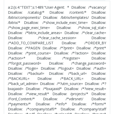
a:2:{s:4:"TEXT";s:1489:"User-Agent: * Disallow: /*vacancy/
Disallow: /catalog/* Disallow: /content/* Disallow:
/bitrix/components/ Disallow: /bitrix/templates/ Disallow:
/bitrix/* Disallow: /*show_include_exec_time= Disallow:
/*show_page_exec_time= Disallow: /*show_sql_stat=
Disallow: /*bitrix_include_areas= Disallow: /*clear_cache=
Disallow: /*clear_cache_session= Disallow:
/*ADD_TO_COMPARE_LIST Disallow: /*ORDER_BY
Disallow: /*PAGEN Disallow: /*?print= Disallow: /*print*
Disallow: /*print_course= Disallow: /*?action= Disallow:
/*action=* Disallow: /*register= Disallow:
/*forgot_password= Disallow: /*change_password=
Disallow: /*login= Disallow: /*logout= Disallow: /*auth=
Disallow: /*backurl= Disallow: /*back_url= Disallow:
/*BACKURL= Disallow: /*BACK_URL= Disallow:
/*back_url_admin= Disallow: /*?utm_source= Disallow: /*?
bxajaxid= Disallow: /*bxajaxid* Disallow: /*?view_result=
Disallow: /*view_result* Disallow: /projects/* Disallow:
/Ford_Content/* Disallow: /*vdirsnet/ Disallow:
/*payments/* Disallow: /*info* Disallow: /*form/*
Disallow: /*company/staff/* Disallow: /*company/staff