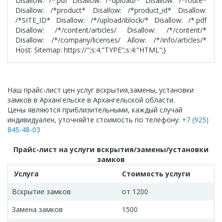
Disallow: /*.pdf Disallow: /*upload/* Disallow: /*route*
Disallow: /*product* Disallow: /*product_id* Disallow:
/*SITE_ID* Disallow: /*/upload/iblock/* Disallow: /*.pdf
Disallow: /*/content/articles/ Disallow: /*/content/*
Disallow: /*/company/licenses/ Allow: /*/info/articles/*
Host:
Sitemap: https://
";s:4:"TYPE";s:4:"HTML";}
Наш прайс-лист цен услуг вскрытия,замены, установки
замков в Архангельске в Архангельской области.
Цены являются приблизительными, каждый случай
индивидуален, уточняйте стоимость по телефону:
+7 (925)
845-48-03
Прайс-лист на услуги вскрытия/замены/установки
замков
Услуга
Стоимость услуги
Вскрытие замков
от 1200
Замена замков
1500